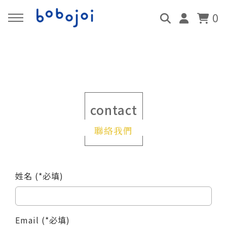
0
回主選單
回主選單
回主選單
回主選單
回主選單
回主選單
回主選單
品牌介紹
服務項目
線上課程
泡泡探索
報名預約
影音頻道
合作邀約
關於我們
親子泡泡互動秀
會員免費課程
泡故事
活動報名
泡藝欣賞
活動洽詢
contact
聯絡我們
媒體新聞
泡泡故事屋
即將上架課程
泡知識
預約服務
泡泡歌曲
聯絡我們
超級史萊姆 DIY
泡財經
泡劇場動畫
姓名 (*必填)
泡泡精華液 DIY
Podcast
Email (*必填)