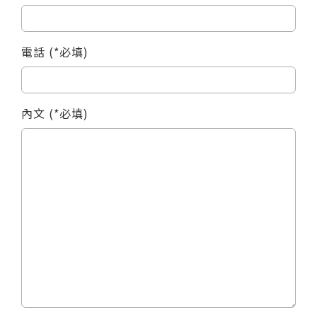
戶外泡泡趴
迎賓大泡泡套人
電話 (*必填)
華麗舞蹈泡泡秀
內文 (*必填)
大師秀