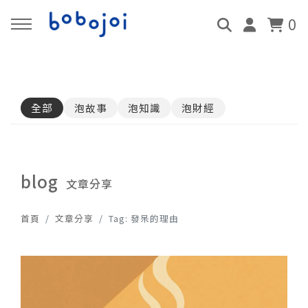
0
回主選單
回主選單
回主選單
回主選單
回主選單
回主選單
回主選單
全部
泡故事
泡知識
泡財經
品牌介紹
服務項目
線上課程
泡泡探索
報名預約
影音頻道
合作邀約
關於我們
親子泡泡互動秀
會員免費課程
泡故事
活動報名
泡藝欣賞
活動洽詢
blog
文章分享
媒體新聞
泡泡故事屋
即將上架課程
泡知識
預約服務
泡泡歌曲
聯絡我們
首頁
文章分享
Tag: 發呆的理由
超級史萊姆 DIY
泡財經
泡劇場動畫
泡泡精華液 DIY
Podcast