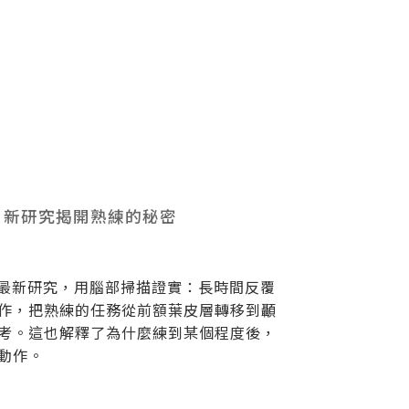
：新研究揭開熟練的秘密
的最新研究，用腦部掃描證實：長時間反覆
作，把熟練的任務從前額葉皮層轉移到顳
考。這也解釋了為什麼練到某個程度後，
動作。