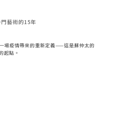
門藝術的15年
、一場疫情帶來的重新定義——這是蘇仲太的
族的起點。