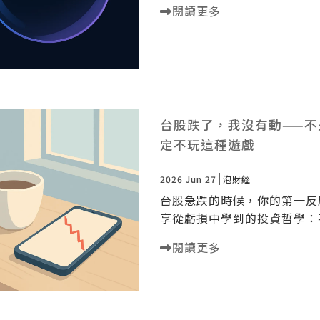
閱讀更多
台股跌了，我沒有動——
定不玩這種遊戲
2026 Jun 27
泡財經
台股急跌的時候，你的第一反應
享從虧損中學到的投資哲學：
閱讀更多