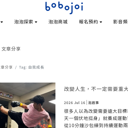
泡泡探索
泡泡商城
報名預約
影音頻
文章分享
文章分享
Tag: 自我成長
改變人生，不一定需要重
2026 Jul 16
泡故事
很多人以為改變需要遠大目標
天一個伏地挺身」就養成運動
從10分鐘沙包練到持續運動