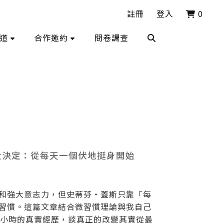
註冊
登入
0
道
合作邀約
問卷調查
大決定：從每天一個伏地挺身開始
和強大意志力，但史蒂芬・蓋斯只靠「每
習慣。這篇文章結合微習慣理論與我自己
兩小時的真實經歷，談真正的改變其實從最