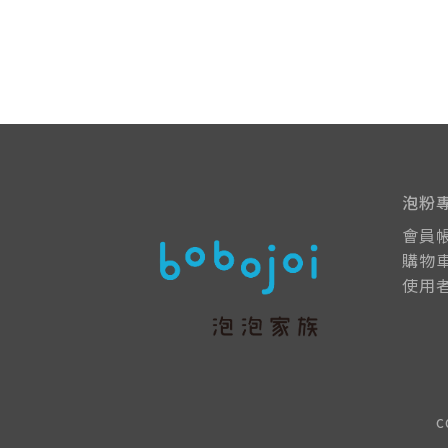
沉浸式體驗 (2)
視覺正念 (1)
清空大腦 (0)
質感生活 (2)
發呆的理由 (1)
美好廢事 (1)
財經 (6)
理財 (6)
投資 (6)
蚊子 (1)
登革熱 (1)
公衛 (1)
泡粉
會員
購物
使用
C