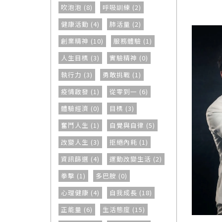
吹泡泡 (8)
呼吸訓練 (2)
健康活動 (4)
肺活量 (2)
創業精神 (10)
服務體驗 (1)
人生目標 (3)
實驗精神 (0)
執行力 (3)
勇敢挑戰 (1)
疫情啟發 (1)
從零到一 (6)
體驗經濟 (0)
目標 (3)
奮鬥人生 (1)
自覺與自律 (5)
改變人生 (3)
拒絕內耗 (1)
資訊篩選 (4)
運動改變生活 (2)
拳擊 (1)
多巴胺 (0)
心理健康 (4)
自我成長 (18)
正能量 (6)
生活態度 (15)