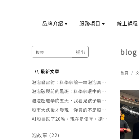
品牌介紹
服務項目
線上課程
blog
送出
最新文章
首頁
泡泡發雷射：科學家讓一顆泡泡真的發
光的秘密
泡泡破裂前的黑斑：科學家眼中的死亡
倒數計時
泡泡超能學院五天，我看見孩子最大的
改變
股市大跌後才發現：你買的不是股票，
是承受不起的風險
AI股票跌了20%，現在是便宜，還是
原本就太貴？
泡故事 (22)