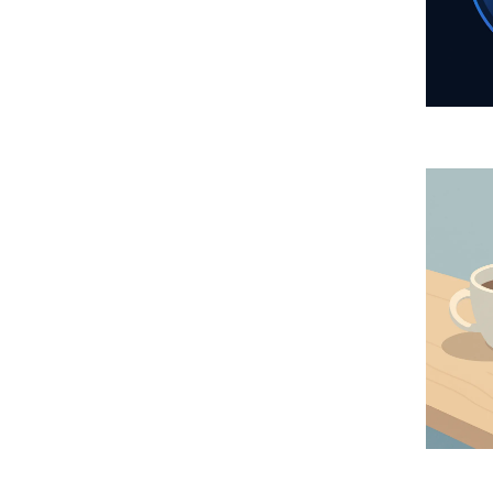
泡泡 (23)
感謝 (1)
互動 (2)
心靈成長 (3)
#改變人生的七大定律 (0)
#人生智慧 (0)
#荷花定律 (0)
#跳蚤定律 (0)
#地位定律 (0)
#螃蟹定律 (0)
#竹子定律 (0)
#金蟬定律 (0)
#自我成長 (0)
#堅持到底 (1)
#人生哲學 (1)
#成功法則 (0)
DIY史萊姆 (2)
泡泡水 (5)
創意故事 (3)
#被允許平庸 (0)
大人童話 (1)
情緒修復 (1)
內在小孩 (0)
停止內耗 (1)
焦慮和平分手 (0)
生活微重開 (0)
儀式感 (2)