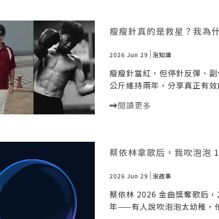
瘦瘦針真的是救星？我為
2026 Jun 29
泡知識
瘦瘦針當紅，但停針反彈、副作
公斤維持兩年，分享真正有效
閱讀更多
蔡依林拿歌后，我吹泡泡 
2026 Jun 29
泡故事
蔡依林 2026 金曲獎奪歌后
年——有人說吹泡泡太幼稚，